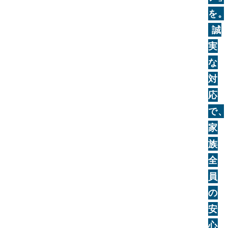
を。
誠
実
な
対
応
で、
家
族
全
員
の
安
心