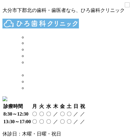
大分市下郡北の歯科・歯医者なら、ひろ歯科クリニック
TOP
診療案内
院長 スタッフ
院内 設備
当院が
大切にしていること
奨学金制度について
アクセス
採用情報
診療時間
月
火
水
木
金
土
日
祝
8:30～12:30
〇
〇
〇
／
〇
〇
／
／
13:30～17:00
〇
〇
〇
／
〇
〇
／
／
休診日：木曜・日曜・祝日