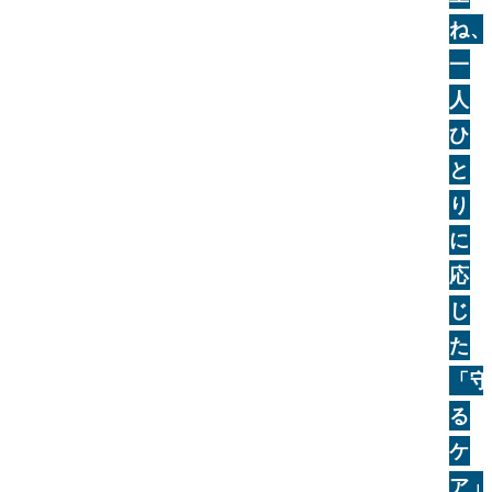
ね、
一
人
ひ
と
り
に
応
じ
た
「守
る
ケ
ア」