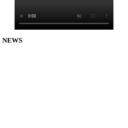
NEWS
2026/07/23
お知らせ
お盆休み🎆
2026/05/01
お知らせ
GW🎏
2026/01/18
お知らせ
診療時間変更について‼️
2025/12/08
お知らせ