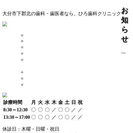
お
大分市下郡北の歯科・歯医者なら、ひろ歯科クリニック
知
ら
TOP
せ
診療案内
院長 スタッフ
―
院内 設備
当院が
大切にしていること
奨学金制度について
アクセス
採用情報
診療時間
月
火
水
木
金
土
日
祝
8:30～12:30
〇
〇
〇
／
〇
〇
／
／
13:30～17:00
〇
〇
〇
／
〇
〇
／
／
休診日：木曜・日曜・祝日