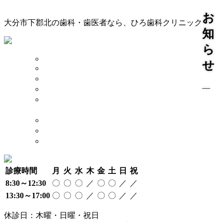
お
大分市下郡北の歯科・歯医者なら、ひろ歯科クリニック
知
ら
TOP
せ
診療案内
院長 スタッフ
―
院内 設備
当院が
大切にしていること
奨学金制度について
アクセス
採用情報
診療時間
月
火
水
木
金
土
日
祝
8:30～12:30
〇
〇
〇
／
〇
〇
／
／
13:30～17:00
〇
〇
〇
／
〇
〇
／
／
休診日：木曜・日曜・祝日