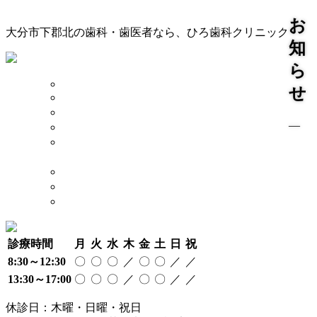
お
大分市下郡北の歯科・歯医者なら、ひろ歯科クリニック
知
ら
TOP
せ
診療案内
院長 スタッフ
―
院内 設備
当院が
大切にしていること
奨学金制度について
アクセス
採用情報
診療時間
月
火
水
木
金
土
日
祝
8:30～12:30
〇
〇
〇
／
〇
〇
／
／
13:30～17:00
〇
〇
〇
／
〇
〇
／
／
休診日：木曜・日曜・祝日