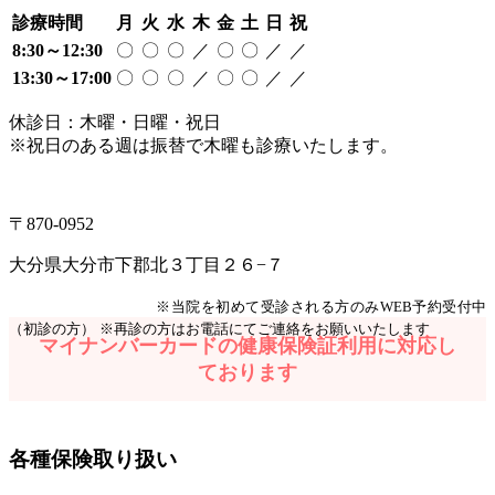
診療時間
月
火
水
木
金
土
日
祝
8:30～12:30
〇
〇
〇
／
〇
〇
／
／
13:30～17:00
〇
〇
〇
／
〇
〇
／
／
休診日：木曜・日曜・祝日
※祝日のある週は振替で木曜も診療いたします。
097-504-8822
〒870-0952
大分県大分市下郡北３丁目２６−７
Web予約はこちら
※当院を初めて受診される方のみWEB予約受付中
（初診の方）
※再診の方はお電話にてご連絡をお願いいたします
マイナンバーカードの健康保険証利用に対応し
ております
各種保険取り扱い