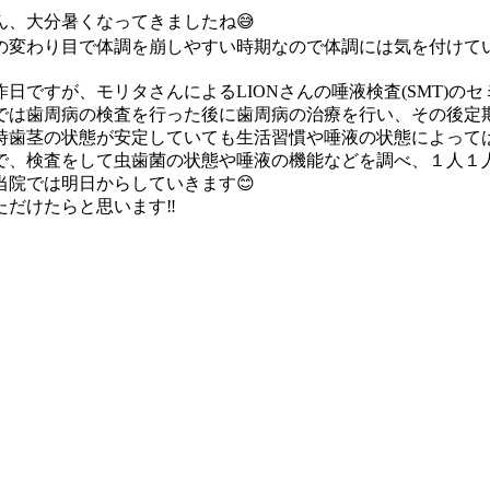
ん、大分暑くなってきましたね😅
の変わり目で体調を崩しやすい時期なので体調には気を付けてい
昨日ですが、モリタさんによるLIONさんの唾液検査(SMT)の
では歯周病の検査を行った後に歯周病の治療を行い、その後定期
時歯茎の状態が安定していても生活習慣や唾液の状態によっては
で、検査をして虫歯菌の状態や唾液の機能などを調べ、１人１人
院では明日からしていきます😊
だけたらと思います‼️