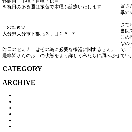
休診日：木曜・日曜・祝日
皆さ
※祝日のある週は振替で木曜も診療いたします。
季節
097-504-8822
さて
〒870-0952
当院
大分県大分市下郡北３丁目２６−７
この
なの
昨日のセミナーはその為に必要な機器に関するセミナーで、当
是非皆さんのお口の状態をより詳しく私たちに調べさせていた
CATEGORY
ARCHIVE
2026年7月
(1)
2026年5月
(1)
2026年1月
(1)
2025年12月
(1)
2025年7月
(2)
2024年11月
(1)