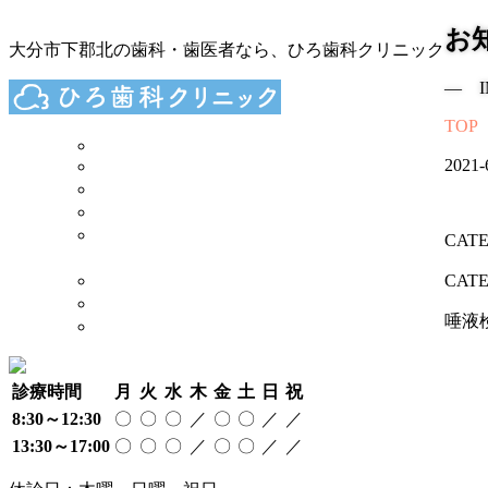
お
大分市下郡北の歯科・歯医者なら、ひろ歯科クリニック
― I
TOP
TOP
2021-
診療案内
院長 スタッフ
院内 設備
当院が
CAT
大切にしていること
奨学金制度について
CAT
アクセス
唾液検
採用情報
診療時間
月
火
水
木
金
土
日
祝
8:30～12:30
〇
〇
〇
／
〇
〇
／
／
13:30～17:00
〇
〇
〇
／
〇
〇
／
／