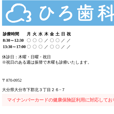
診療時間
月
火
水
木
金
土
日
祝
8:30～12:30
〇
〇
〇
／
〇
〇
／
／
13:30～17:00
〇
〇
〇
／
〇
〇
／
／
休診日：木曜・日曜・祝日
※祝日のある週は振替で木曜も診療いたします。
097-504-8822
〒870-0952
大分県大分市下郡北３丁目２６−７
Web予約はこちら
マイナンバーカードの健康保険証利用に対応してお
※当院を初めて受診される方のみWEB予約受付中（