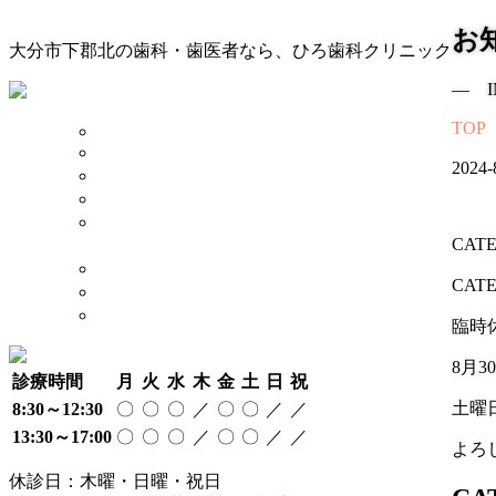
お
大分市下郡北の歯科・歯医者なら、ひろ歯科クリニック
― I
TOP
TOP
診療案内
2024-
院長 スタッフ
院内 設備
当院が
CAT
大切にしていること
奨学金制度について
CAT
アクセス
採用情報
臨時
8月
診療時間
月
火
水
木
金
土
日
祝
土曜
8:30～12:30
〇
〇
〇
／
〇
〇
／
／
13:30～17:00
〇
〇
〇
／
〇
〇
／
／
よろ
休診日：木曜・日曜・祝日